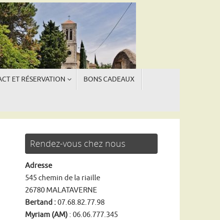
CT ET RÉSERVATION
BONS CADEAUX
ngue
ngue
Rendez-vous chez nous
Adresse
545 chemin de la riaille
26780 MALATAVERNE
Bertand :
07.68.82.77.98
Myriam (AM)
: 06.06.777.345