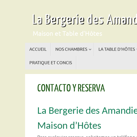
Saltar
al
La Bergerie des Amand
contenido
Maison et Table d'Hôtes
Saltar
ACCUEIL
NOS CHAMBRES
LA TABLE D’HÔTES
al
contenido
PRATIQUE ET CONCIS
CONTACTO Y RESERVA
La Bergerie des Amandie
Maison d’Hôtes