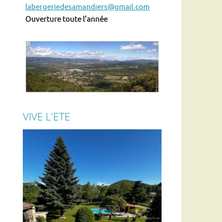
labergeriedesamandiers@gmail.com
Ouverture toute l’année
VIVE L'ETE
En ce moment