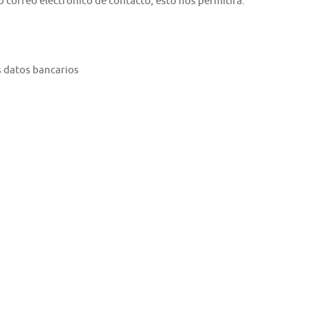
o correo electrónico de contacto; esto nos permitirá:
s datos bancarios