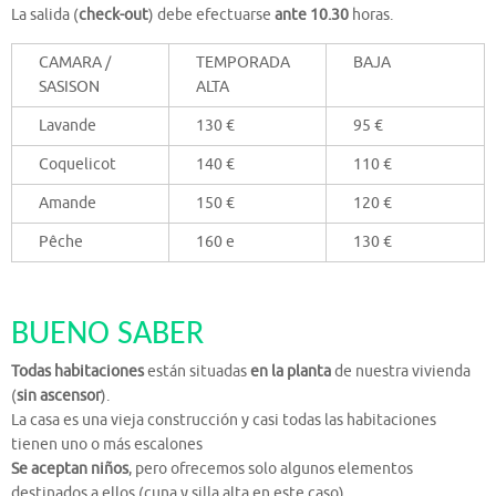
La salida (
check-out
) debe efectuarse
ante 10.30
horas.
CAMARA /
TEMPORADA
BAJA
SASISON
ALTA
Lavande
130 €
95 €
Coquelicot
140 €
110 €
Amande
150 €
120 €
Pêche
160 e
130 €
BUENO SABER
Todas habitaciones
están situadas
en la planta
de nuestra vivienda
(
sin ascensor
).
La casa es una vieja construcción y casi todas las habitaciones
tienen uno o más escalones
Se aceptan niños
, pero ofrecemos solo algunos elementos
destinados a ellos (cuna y silla alta en este caso)