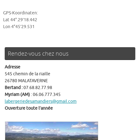
GPS-Koordinaten:
Lat 44°.29’18.442
Lon 4°45’29.531
Rendez-vous chez nous
Adresse
545 chemin de la riaille
26780 MALATAVERNE
Bertand :
07.68.82.77.98
Myriam (AM)
: 06.06.777.345
labergeriedesamandiers@gmail.com
Ouverture toute l’année