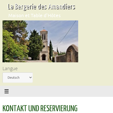
Zum
La Bergerie des Amandiers
Inhalt
springen
Maison et Table d'Hôtes
Langue
Langue
KONTAKT UND RESERVIERUNG