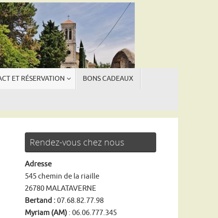
CT ET RÉSERVATION
BONS CADEAUX
ngue
ngue
Rendez-vous chez nous
Adresse
545 chemin de la riaille
26780 MALATAVERNE
Bertand :
07.68.82.77.98
Myriam (AM)
: 06.06.777.345