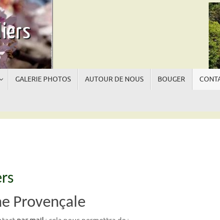
iers
GALERIE PHOTOS
AUTOUR DE NOUS
BOUGER
CONTA
La
La
rs
e Provençale