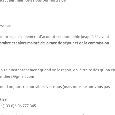
ntact
par mail
; cela nous permettra de :
essaire
chambre (sans paiement d’acompte et annulable jusqu’à 24 avant
ambre est alors majoré de la taxe de séjour et de la commission
 on sait instantanément quand on le reçoit, on le traite dès qu’on e
amandiers@gmail.com
avons toujours un portable avec nous (mais nous ne pouvons pas
7.98
 (+33.0)6.06.777.345