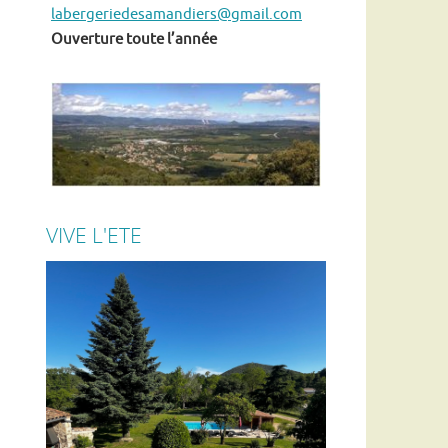
labergeriedesamandiers@gmail.com
Ouverture toute l’année
VIVE L'ETE
n
En ce moment