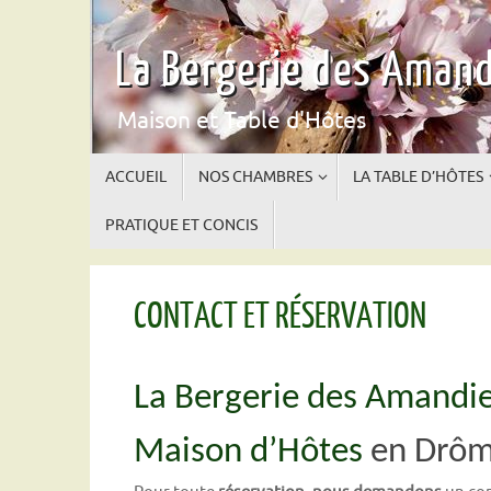
Passer
au
La Bergerie des Amand
contenu
Maison et Table d'Hôtes
Passer
ACCUEIL
NOS CHAMBRES
LA TABLE D’HÔTES
au
contenu
PRATIQUE ET CONCIS
CONTACT ET RÉSERVATION
La Bergerie des Amandie
Maison d’Hôtes
en Drôm