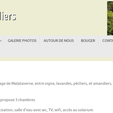
iers
GALERIE PHOTOS
AUTOUR DE NOUS
BOUGER
CONTA
La
La
lage de Malataverne, entre vigne, lavandes, pêchers, et amandiers,
t propose 3 chambres.
tisation, salle d'eau avec wc, TV, wifi, accès au solarium.