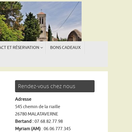
CT ET RÉSERVATION
BONS CADEAUX
ngue
ngue
Rendez-vous chez nous
Adresse
545 chemin de la riaille
26780 MALATAVERNE
Bertand :
07.68.82.77.98
Myriam (AM)
: 06.06.777.345