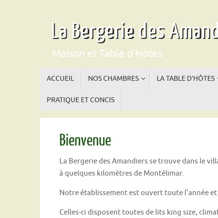
Spring
naar
La Bergerie des Amand
inhoud
Maison et Table d'Hôtes
Spring
ACCUEIL
NOS CHAMBRES
LA TABLE D’HÔTES
naar
inhoud
PRATIQUE ET CONCIS
Bienvenue
La Bergerie des Amandiers se trouve dans le vil
à quelques kilomètres de Montélimar.
Notre établissement est ouvert toute l'année e
Celles-ci disposent toutes de lits king size, clima