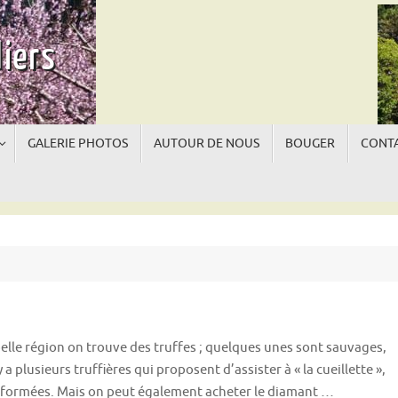
iers
GALERIE PHOTOS
AUTOUR DE NOUS
BOUGER
CONTA
La
La
belle région on trouve des truffes ; quelques unes sont sauvages,
 a plusieurs truffières qui proposent d’assister à « la cueillette »,
nsformées. Mais on peut également acheter le diamant …