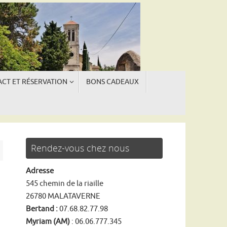
CT ET RÉSERVATION
BONS CADEAUX
ngue
ngue
Rendez-vous chez nous
Adresse
545 chemin de la riaille
26780 MALATAVERNE
Bertand :
07.68.82.77.98
Myriam (AM)
: 06.06.777.345