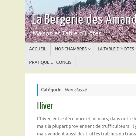
Passer
au
La Bergerie des Amand
contenu
Maison et Table d'Hôtes
Passer
ACCUEIL
NOS CHAMBRES
LA TABLE D’HÔTES
au
contenu
PRATIQUE ET CONCIS
Catégorie :
Non classé
Hiver
L’hiver, entre décembre et mi-mars, dans notre 
mais la plupart proviennent de trufficulteurs. Il y
mais vendent aussi des truffes fraîches ou tra